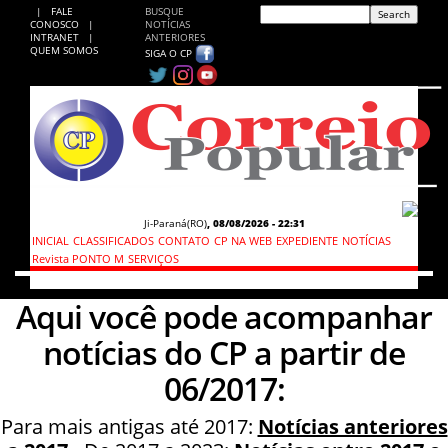
|
FALE
BUSQUE
CONOSCO
|
NOTÍCIAS
INTRANET
|
ANTERIORES
QUEM SOMOS
SIGA O CP
Ji-Paraná(RO)
,
08/08/2026 - 22:31
INICIAL
CLASSIFICADOS
CONTATO
CP NA WEB
EXPEDIENTE
NOTÍCIAS
Revista PONTO M
SERVIÇOS
Aqui você pode acompanhar
notícias do CP a partir de
06/2017:
Para mais antigas até 2017:
Notícias anteriores