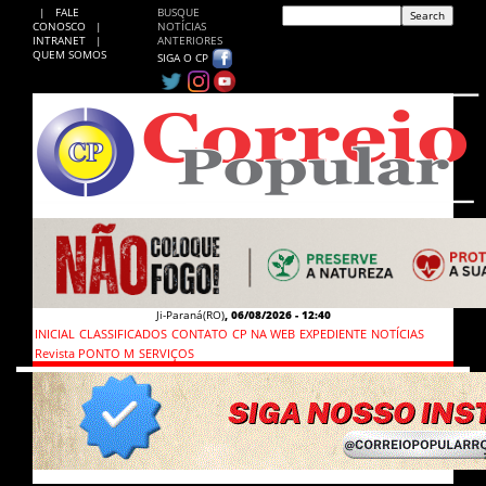
|
FALE
BUSQUE
CONOSCO
|
NOTÍCIAS
INTRANET
|
ANTERIORES
QUEM SOMOS
SIGA O CP
Ji-Paraná(RO)
,
06/08/2026 - 12:40
INICIAL
CLASSIFICADOS
CONTATO
CP NA WEB
EXPEDIENTE
NOTÍCIAS
Revista PONTO M
SERVIÇOS