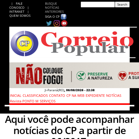
|
FALE
BUSQUE
CONOSCO
|
NOTÍCIAS
INTRANET
|
ANTERIORES
QUEM SOMOS
SIGA O CP
Ji-Paraná(RO)
,
06/08/2026 - 22:38
INICIAL
CLASSIFICADOS
CONTATO
CP NA WEB
EXPEDIENTE
NOTÍCIAS
Revista PONTO M
SERVIÇOS
Aqui você pode acompanhar
notícias do CP a partir de