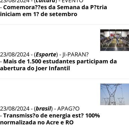
23/08/2024 - (
cultura
) - EVENTO
-
Comemora??es da Semana da P?tria
iniciam em 1? de setembro
23/08/2024 - (
Esporte
) - JI-PARAN?
-
Mais de 1.500 estudantes participam da
abertura do Joer Infantil
23/08/2024 - (
brasil
) - APAG?O
-
Transmiss?o de energia est? 100%
normalizada no Acre e RO