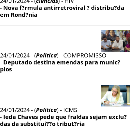
24/01/2024 - (
ciencias
) - HIV
-
Nova f?rmula antirretroviral ? distribu?da
em Rond?nia
24/01/2024 - (
Politica
) - COMPROMISSO
-
Deputado destina emendas para munic?
pios
24/01/2024 - (
Politica
) - ICMS
-
Ieda Chaves pede que fraldas sejam exclu?
das da substitui??o tribut?ria