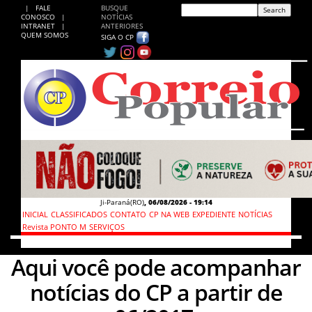
|
FALE
BUSQUE
CONOSCO
|
NOTÍCIAS
INTRANET
|
ANTERIORES
QUEM SOMOS
SIGA O CP
Ji-Paraná(RO)
,
06/08/2026 - 19:14
INICIAL
CLASSIFICADOS
CONTATO
CP NA WEB
EXPEDIENTE
NOTÍCIAS
Revista PONTO M
SERVIÇOS
Aqui você pode acompanhar
notícias do CP a partir de