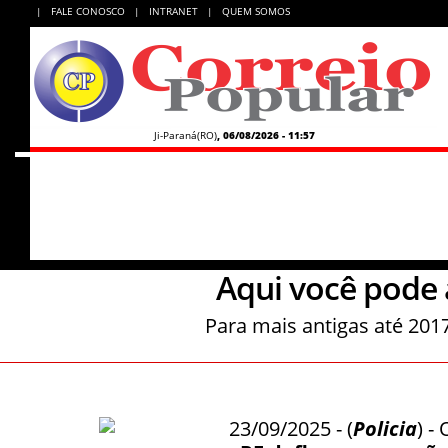
|
FALE CONOSCO
|
INTRANET
|
QUEM SOMOS
Ji-Paraná(RO)
,
06/08/2026 - 11:57
Aqui você pode 
Para mais antigas até 201
23/09/2025 - (
Policia
) 