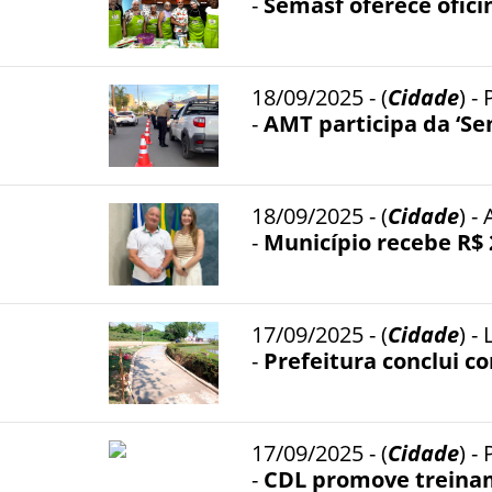
-
Semasf oferece ofici
18/09/2025 - (
Cidade
) 
-
AMT participa da ‘Se
18/09/2025 - (
Cidade
) 
-
Município recebe R$ 
17/09/2025 - (
Cidade
) -
-
Prefeitura conclui c
17/09/2025 - (
Cidade
) -
-
CDL promove treinam