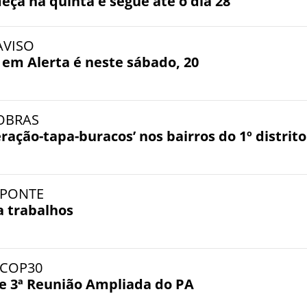
eça na quinta e segue até o dia 28
 AVISO
l em Alerta é neste sábado, 20
 OBRAS
ação-tapa-buracos’ nos bairros do 1º distrito
- PONTE
 trabalhos
- COP30
e 3ª Reunião Ampliada do PA