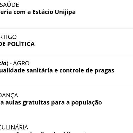
- SAÚDE
eria com a Estácio Unijipa
ARTIGO
DE POLÍTICA
cio
) - AGRO
ualidade sanitária e controle de pragas
- DANÇA
za aulas gratuitas para a população
 CULINÁRIA