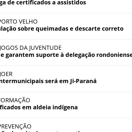
a de certificados a assistidos
- PORTO VELHO
ulação sobre queimadas e descarte correto
- JOGOS DA JUVENTUDE
úde garantem suporte à delegação rondoniens
- JOER
 Intermunicipais será em Ji-Paraná
- FORMAÇÃO
ficados em aldeia indígena
- PREVENÇÃO