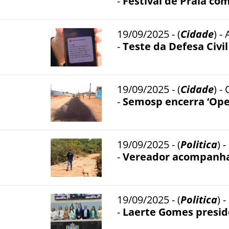
-
Festival de Praia com
19/09/2025 - (
Cidade
) -
-
Teste da Defesa Civi
19/09/2025 - (
Cidade
) -
-
Semosp encerra ‘Oper
19/09/2025 - (
Politica
) 
-
Vereador acompanha
19/09/2025 - (
Politica
) 
-
Laerte Gomes presid