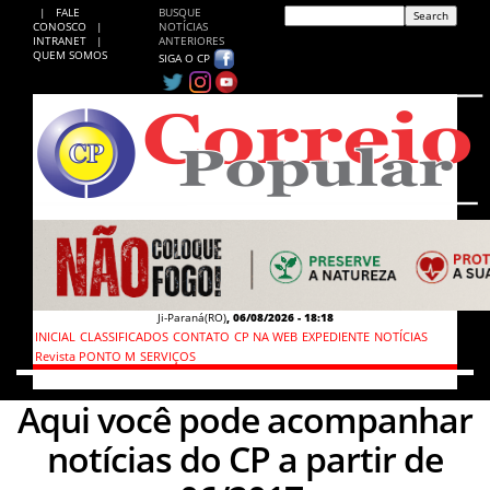
|
FALE
BUSQUE
CONOSCO
|
NOTÍCIAS
INTRANET
|
ANTERIORES
QUEM SOMOS
SIGA O CP
Ji-Paraná(RO)
,
06/08/2026 - 18:18
INICIAL
CLASSIFICADOS
CONTATO
CP NA WEB
EXPEDIENTE
NOTÍCIAS
Revista PONTO M
SERVIÇOS
Aqui você pode acompanhar
notícias do CP a partir de