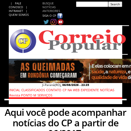
|
FALE
BUSQUE
CONOSCO
|
NOTÍCIAS
INTRANET
|
ANTERIORES
QUEM SOMOS
SIGA O CP
Ji-Paraná(RO)
,
06/08/2026 - 23:35
INICIAL
CLASSIFICADOS
CONTATO
CP NA WEB
EXPEDIENTE
NOTÍCIAS
Revista PONTO M
SERVIÇOS
Aqui você pode acompanhar
notícias do CP a partir de