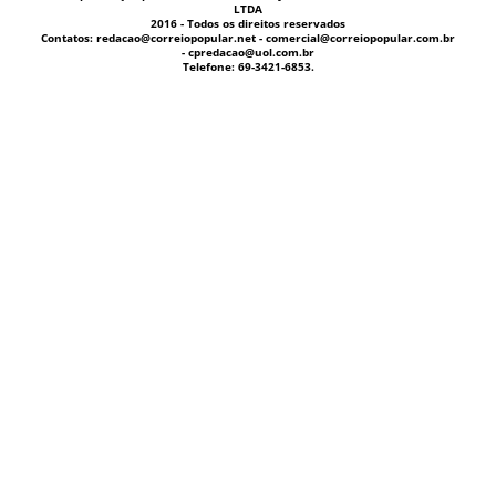
LTDA
2016 - Todos os direitos reservados
Contatos: redacao@correiopopular.net - comercial@correiopopular.com.br
- cpredacao@uol.com.br
Telefone: 69-3421-6853.