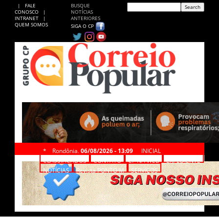
|
FALE
BUSQUE
CONOSCO
|
NOTÍCIAS
INTRANET
|
ANTERIORES
QUEM SOMOS
SIGA O CP
*
Rondônia,
06/08/2026 - 13:09
INICIAL
CLASSIFICADOS
CONTATO
CP NA WEB
EXPEDIENTE
NOTÍCIAS
Revista PONTO M
SERVIÇOS