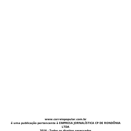
www.correiopopular.com.br
é uma publicação pertencente à EMPRESA JORNALÍSTICA CP DE RONDÔNIA
LTDA
2016 - Todos os direitos reservados