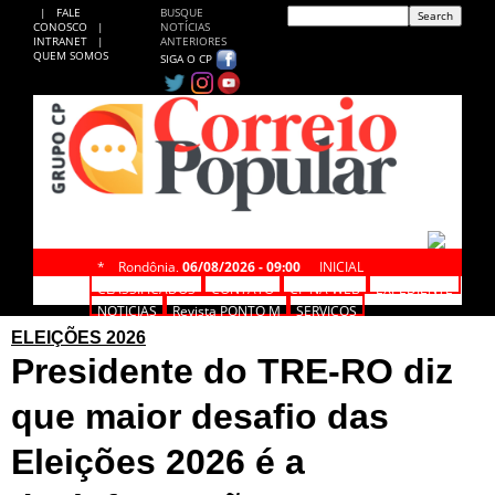
|
FALE
BUSQUE
CONOSCO
|
NOTÍCIAS
INTRANET
|
ANTERIORES
QUEM SOMOS
SIGA O CP
*
Rondônia,
06/08/2026 - 09:00
INICIAL
CLASSIFICADOS
CONTATO
CP NA WEB
EXPEDIENTE
NOTÍCIAS
Revista PONTO M
SERVIÇOS
ELEIÇÕES 2026
Presidente do TRE-RO diz
que maior desafio das
Eleições 2026 é a