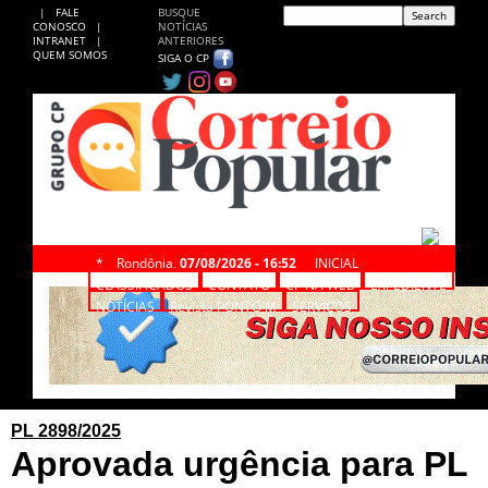
|
FALE
BUSQUE
CONOSCO
|
NOTÍCIAS
INTRANET
|
ANTERIORES
QUEM SOMOS
SIGA O CP
*
Rondônia,
07/08/2026 - 16:52
INICIAL
CLASSIFICADOS
CONTATO
CP NA WEB
EXPEDIENTE
NOTÍCIAS
Revista PONTO M
SERVIÇOS
PL 2898/2025
Aprovada urgência para PL