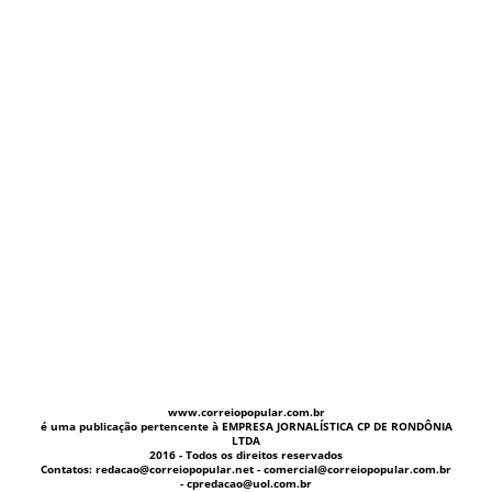
www.correiopopular.com.br
é uma publicação pertencente à EMPRESA JORNALÍSTICA CP DE RONDÔNIA
LTDA
2016 - Todos os direitos reservados
Contatos: redacao@correiopopular.net - comercial@correiopopular.com.br
- cpredacao@uol.com.br