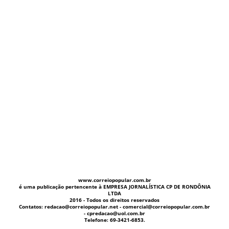
www.correiopopular.com.br
é uma publicação pertencente à EMPRESA JORNALÍSTICA CP DE RONDÔNIA
LTDA
2016 - Todos os direitos reservados
Contatos: redacao@correiopopular.net - comercial@correiopopular.com.br
- cpredacao@uol.com.br
Telefone: 69-3421-6853.