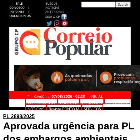
|
FALE
BUSQUE
CONOSCO
|
NOTÍCIAS
INTRANET
|
ANTERIORES
QUEM SOMOS
SIGA O CP
*
Rondônia,
07/08/2026 - 02:23
INICIAL
CLASSIFICADOS
CONTATO
CP NA WEB
EXPEDIENTE
NOTÍCIAS
Revista PONTO M
SERVIÇOS
PL 2898/2025
Aprovada urgência para PL
dos embargos ambientais