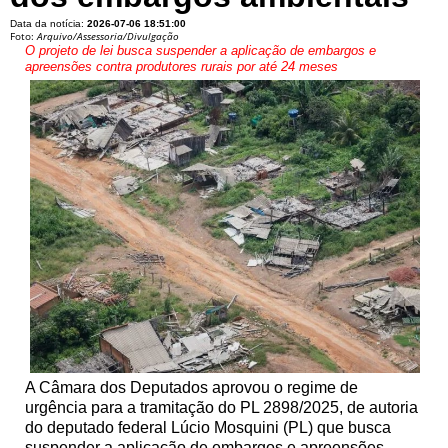
Data da notícia:
2026-07-06 18:51:00
Foto:
Arquivo/Assessoria/Divulgação
O projeto de lei busca suspender a aplicação de embargos e
apreensões contra produtores rurais por até 24 meses
A Câmara dos Deputados aprovou o regime de
urgência para a tramitação do PL 2898/2025, de autoria
do deputado federal Lúcio Mosquini (PL) que busca
suspender a aplicação de embargos e apreensões