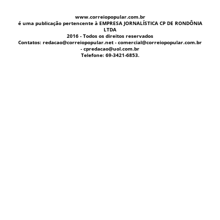
www.correiopopular.com.br
é uma publicação pertencente à EMPRESA JORNALÍSTICA CP DE RONDÔNIA
LTDA
2016 - Todos os direitos reservados
Contatos: redacao@correiopopular.net - comercial@correiopopular.com.br
- cpredacao@uol.com.br
Telefone: 69-3421-6853.