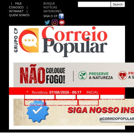
|
FALE
BUSQUE
CONOSCO
|
NOTÍCIAS
INTRANET
|
ANTERIORES
QUEM SOMOS
SIGA O CP
*
Rondônia,
07/08/2026 - 00:17
INICIAL
CLASSIFICADOS
CONTATO
CP NA WEB
EXPEDIENTE
NOTÍCIAS
Revista PONTO M
SERVIÇOS