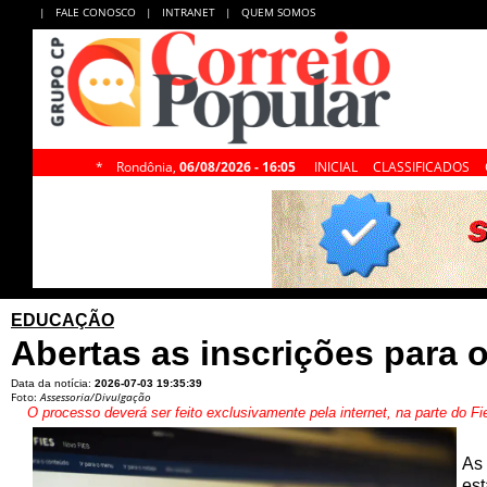
|
FALE CONOSCO
|
INTRANET
|
QUEM SOMOS
*
Rondônia,
06/08/2026 - 16:05
INICIAL
CLASSIFICADOS
EDUCAÇÃO
Abertas as inscrições para 
Data da notícia:
2026-07-03 19:35:39
Foto:
Assessoria/Divulgação
O processo deverá ser feito exclusivamente pela internet, na parte do F
As 
est