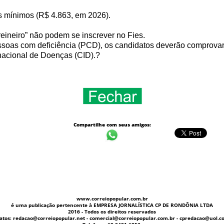
ios mínimos (R$ 4.863, em 2026).
eineiro” não podem se inscrever no Fies.
soas com deficiência (PCD), os candidatos deverão comprovar 
rnacional de Doenças (CID).?
Compartilhe com seus amigos:
www.correiopopular.com.br
é uma publicação pertencente à EMPRESA JORNALÍSTICA CP DE RONDÔNIA LTDA
2016 - Todos os direitos reservados
atos: redacao@correiopopular.net - comercial@correiopopular.com.br - cpredacao@uol.c