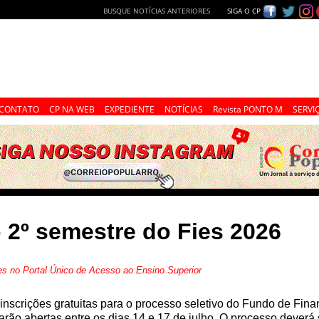
BUSQUE NOTÍCIAS ANTERIORES
SIGA O CP
CONTATO
CP NA WEB
EXPEDIENTE
NOTÍCIAS
Revista PONTO M
SERVI
o 2º semestre do Fies 2026
ies no Portal Único de Acesso ao Ensino Superior
inscrições gratuitas para o processo seletivo do Fundo de Fin
arão abertas entre os dias 14 e 17 de julho. O processo deverá s