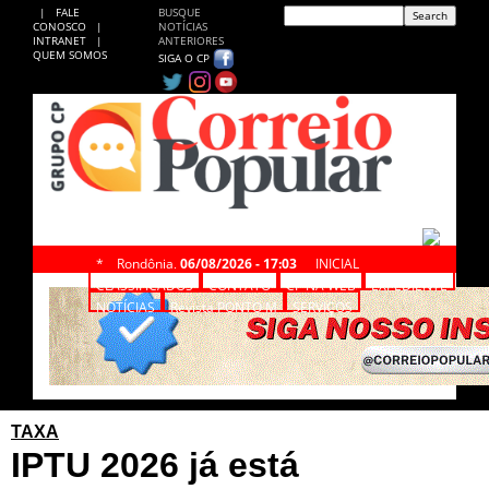
|
FALE
BUSQUE
CONOSCO
|
NOTÍCIAS
INTRANET
|
ANTERIORES
QUEM SOMOS
SIGA O CP
*
Rondônia,
06/08/2026 - 17:03
INICIAL
CLASSIFICADOS
CONTATO
CP NA WEB
EXPEDIENTE
NOTÍCIAS
Revista PONTO M
SERVIÇOS
TAXA
IPTU 2026 já está