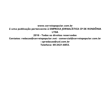
www.correiopopular.com.br
é uma publicação pertencente à EMPRESA JORNALÍSTICA CP DE RONDÔNIA
LTDA
2016 - Todos os direitos reservados
Contatos: redacao@correiopopular.net - comercial@correiopopular.com.br
- cpredacao@uol.com.br
Telefone: 69-3421-6853.