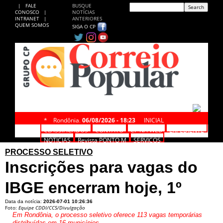
|
FALE
BUSQUE
CONOSCO
|
NOTÍCIAS
INTRANET
|
ANTERIORES
QUEM SOMOS
SIGA O CP
*
Rondônia,
06/08/2026 - 18:23
INICIAL
CLASSIFICADOS
CONTATO
CP NA WEB
EXPEDIENTE
NOTÍCIAS
Revista PONTO M
SERVIÇOS
PROCESSO SELETIVO
Inscrições para vagas do
IBGE encerram hoje, 1º
Data da notícia:
2026-07-01 10:26:36
Foto:
Equipe CDDI/CCS/Divulgação
Em Rondônia, o processo seletivo oferece 113 vagas temporárias
distribuídas em 16 municípios