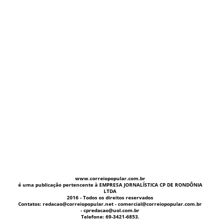
www.correiopopular.com.br
é uma publicação pertencente à EMPRESA JORNALÍSTICA CP DE RONDÔNIA
LTDA
2016 - Todos os direitos reservados
Contatos: redacao@correiopopular.net - comercial@correiopopular.com.br
- cpredacao@uol.com.br
Telefone: 69-3421-6853.