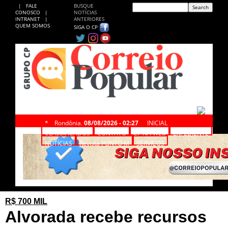
|
FALE
BUSQUE
CONOSCO
|
NOTÍCIAS
INTRANET
|
ANTERIORES
QUEM SOMOS
SIGA O CP
*
Rondônia,
08/08/2026 - 02:27
INICIAL
CLASSIFICADOS
CONTATO
CP NA WEB
EXPEDIENTE
NOTÍCIAS
Revista PONTO M
SERVIÇOS
R$ 700 MIL
Alvorada recebe recursos