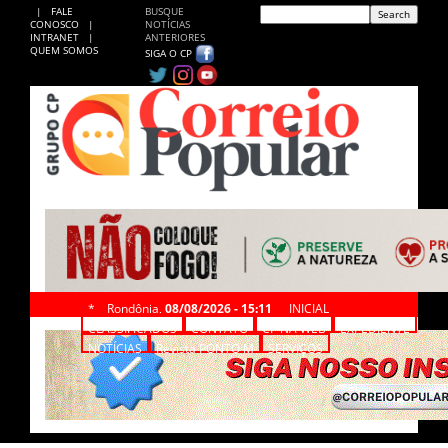
|
FALE
BUSQUE
CONOSCO
|
NOTÍCIAS
INTRANET
|
ANTERIORES
QUEM SOMOS
SIGA O CP
*
Rondônia,
08/08/2026 - 15:11
INICIAL
CLASSIFICADOS
CONTATO
CP NA WEB
EXPEDIENTE
NOTÍCIAS
Revista PONTO M
SERVIÇOS