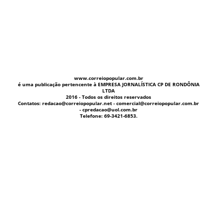
www.correiopopular.com.br
é uma publicação pertencente à EMPRESA JORNALÍSTICA CP DE RONDÔNIA
LTDA
2016 - Todos os direitos reservados
Contatos: redacao@correiopopular.net - comercial@correiopopular.com.br
- cpredacao@uol.com.br
Telefone: 69-3421-6853.