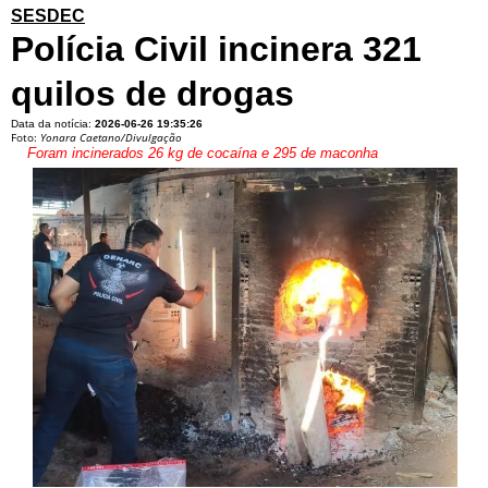
SESDEC
Polícia Civil incinera 321
quilos de drogas
Data da notícia:
2026-06-26 19:35:26
Foto:
Yonara Caetano/Divulgação
Foram incinerados 26 kg de cocaína e 295 de maconha