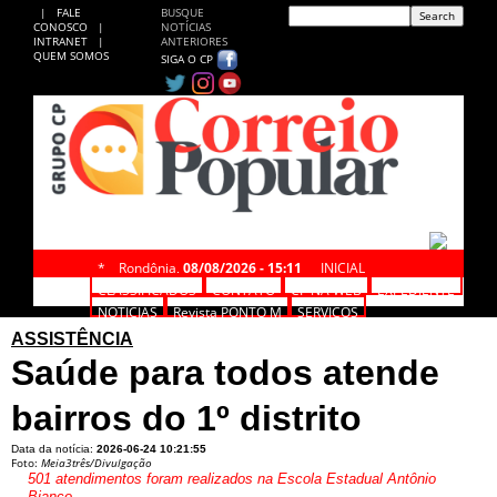
|
FALE
BUSQUE
CONOSCO
|
NOTÍCIAS
INTRANET
|
ANTERIORES
QUEM SOMOS
SIGA O CP
*
Rondônia,
08/08/2026 - 15:11
INICIAL
CLASSIFICADOS
CONTATO
CP NA WEB
EXPEDIENTE
NOTÍCIAS
Revista PONTO M
SERVIÇOS
ASSISTÊNCIA
Saúde para todos atende
bairros do 1º distrito
Data da notícia:
2026-06-24 10:21:55
Foto:
Meia3três/Divulgação
501 atendimentos foram realizados na Escola Estadual Antônio
Bianco