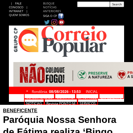
|
FALE
BUSQUE
CONOSCO
|
NOTÍCIAS
INTRANET
|
ANTERIORES
QUEM SOMOS
SIGA O CP
*
Rondônia,
08/08/2026 - 13:53
INICIAL
CLASSIFICADOS
CONTATO
CP NA WEB
EXPEDIENTE
NOTÍCIAS
Revista PONTO M
SERVIÇOS
BENEFICENTE
Paróquia Nossa Senhora
de Fátima realiza ‘Bingo