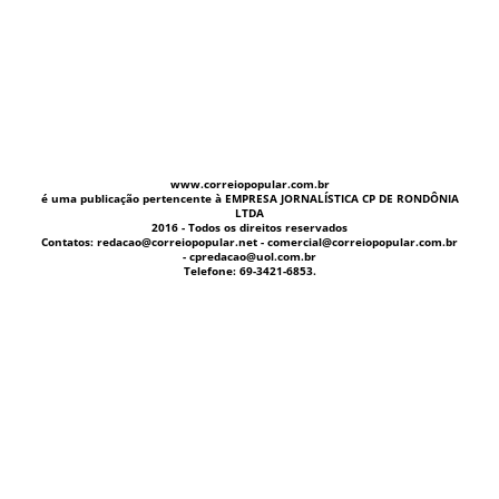
www.correiopopular.com.br
é uma publicação pertencente à EMPRESA JORNALÍSTICA CP DE RONDÔNIA
LTDA
2016 - Todos os direitos reservados
Contatos: redacao@correiopopular.net - comercial@correiopopular.com.br
- cpredacao@uol.com.br
Telefone: 69-3421-6853.