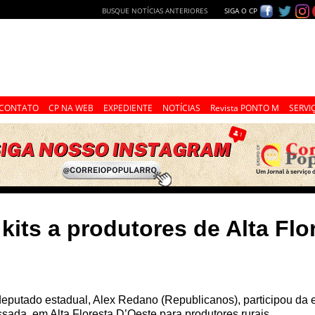
BUSQUE NOTÍCIAS ANTERIORES
SIGA O CP
CONTATO
CP NA WEB
EXPEDIENTE
NOTÍCIAS
Revista PONTO M
SERVI
 kits a produtores de Alta Fl
eputado estadual, Alex Redano (Republicanos), participou da 
sada, em Alta Floresta D’Oeste para produtores rurais.