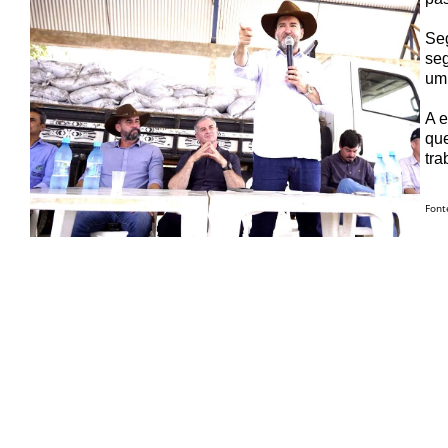
Seg
seg
um 
A e
que
tra
Font