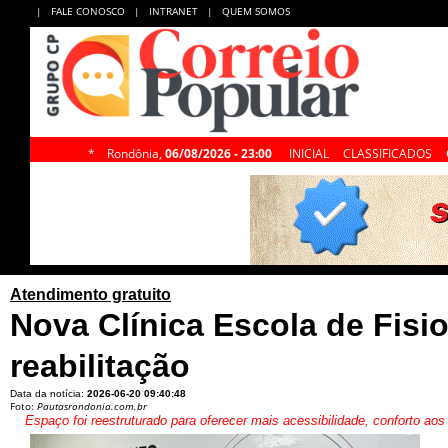
|
FALE CONOSCO
|
INTRANET
|
QUEM SOMOS
*
Rondônia,
06/08/2026 - 23:00
INICIAL
CLASSIFICADOS
Atendimento gratuito
Nova Clínica Escola de Fisio
reabilitação
Data da notícia:
2026-06-20 09:40:48
Foto:
Pautasrondonia.com.br
Espaço foi reestruturado para oferecer mais acessibilidade, conforto a