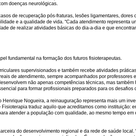
 com doenças neurológicas.
casos de recuperação pós-fraturas, lesões ligamentares, dores 
lidade e a qualidade de vida. “Cada atendimento representa u
e de realizar atividades básicas do dia-a-dia e que encontram
el fundamental na formação dos futuros fisioterapeutas.
riculares supervisionados e também recebe atividades prática
reais de atendimento, sempre acompanhados por professores e p
 desenvolvem não apenas competências técnicas, mas também 
ssencial para formar profissionais preparados para os desafios
oão Henrique Nogueira, a reinauguração representa mais um inve
isioterapia traduz aquilo que acreditamos como instituição: e
a para atender a população com qualidade, ao mesmo tempo e
o parceira do desenvolvimento regional e da rede de saúde loca