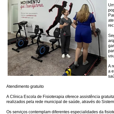
Uma
pop
Par
ate
rec
Seg
arq
gar
par
usu
A r
a e
sa
Atendimento gratuito
A Clínica Escola de Fisioterapia oferece assistência grat
realizados pela rede municipal de saúde, através do Siste
Os serviços contemplam diferentes especialidades da fisioter