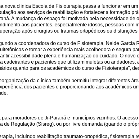
 nova clínica Escola de Fisioterapia passa a funcionar em um
ulação aos serviços de reabilitação e fortalecer a formação prá
aná. A mudança do espaço foi motivada pela necessidade de o
ndimento aos pacientes, especialmente idosos, pessoas com m
uperação após cirurgias ou traumas ortopédicos ou disfunções 
undo a coordenadora do curso de Fisioterapia, Neide Garcia Rib
uitetônicas e tornar a experiência mais acolhedora e segura pa
antir acessibilidade plena e humanização do cuidado. O novo e
a cadeirantes e pacientes que utilizam muletas ou andadores,
ários quanto para os acadêmicos do curso de Fisioterapia”, de
eorganização da clínica também permitiu integrar diferentes á
xperiência dos pacientes e proporcionando aos acadêmicos um
úde.
uita para moradores de Ji-Paraná e municípios vizinhos. O aces
ma de Regulação (Sisreg), ou por livre demanda (quando o própr
apia, incluindo reabilitação traumato-ortopédica, fisioterapia re