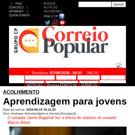
|
FALE
BUSQUE
CONOSCO
|
NOTÍCIAS
INTRANET
|
ANTERIORES
QUEM SOMOS
SIGA O CP
*
Rondônia,
07/08/2026 - 04:31
INICIAL
CLASSIFICADOS
CONTATO
CP NA WEB
EXPEDIENTE
NOTÍCIAS
Revista PONTO M
SERVIÇOS
ACOLHIMENTO
Aprendizagem para jovens
Data da notícia:
2026-06-19 18:11:35
Foto:
Andressa Anholete/Agência Senado/Divulgação
O senador Jaime Bagattoli fez a leitura do relatório do senador
Márcio Bittar