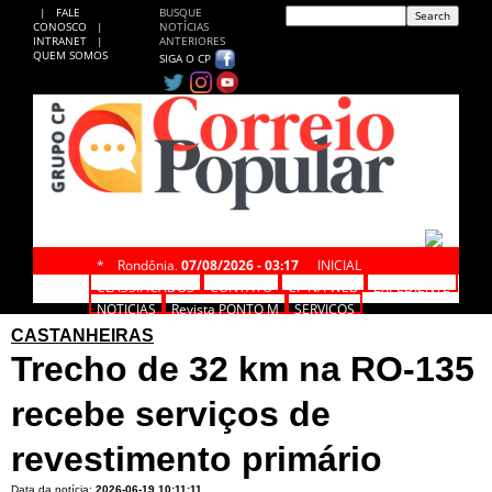
|
FALE
BUSQUE
CONOSCO
|
NOTÍCIAS
INTRANET
|
ANTERIORES
QUEM SOMOS
SIGA O CP
*
Rondônia,
07/08/2026 - 03:17
INICIAL
CLASSIFICADOS
CONTATO
CP NA WEB
EXPEDIENTE
NOTÍCIAS
Revista PONTO M
SERVIÇOS
CASTANHEIRAS
Trecho de 32 km na RO-135
recebe serviços de
revestimento primário
Data da notícia:
2026-06-19 10:11:11