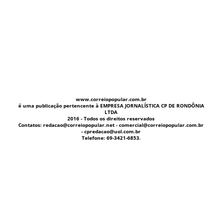
www.correiopopular.com.br
é uma publicação pertencente à EMPRESA JORNALÍSTICA CP DE RONDÔNIA
LTDA
2016 - Todos os direitos reservados
Contatos: redacao@correiopopular.net - comercial@correiopopular.com.br
- cpredacao@uol.com.br
Telefone: 69-3421-6853.