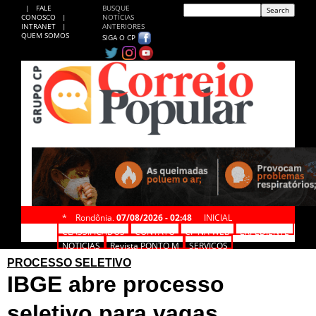
|
FALE
BUSQUE
CONOSCO
|
NOTÍCIAS
INTRANET
|
ANTERIORES
QUEM SOMOS
SIGA O CP
*
Rondônia,
07/08/2026 - 02:48
INICIAL
CLASSIFICADOS
CONTATO
CP NA WEB
EXPEDIENTE
NOTÍCIAS
Revista PONTO M
SERVIÇOS
PROCESSO SELETIVO
IBGE abre processo
seletivo para vagas