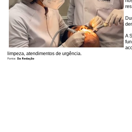
nos
res
Dur
dem
A S
fun
aco
limpeza, atendimentos de urgência.
Fonte:
Da Redação