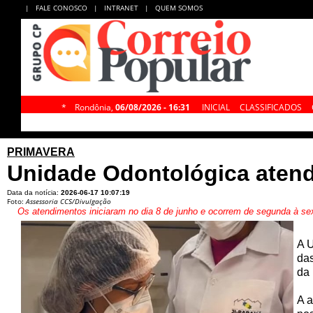
|
FALE CONOSCO
|
INTRANET
|
QUEM SOMOS
*
Rondônia,
06/08/2026 - 16:31
INICIAL
CLASSIFICADOS
PRIMAVERA
Unidade Odontológica atend
Data da notícia:
2026-06-17 10:07:19
Foto:
Assessoria CCS/Divulgação
Os atendimentos iniciaram no dia 8 de junho e ocorrem de segunda à se
A U
das
da
A a