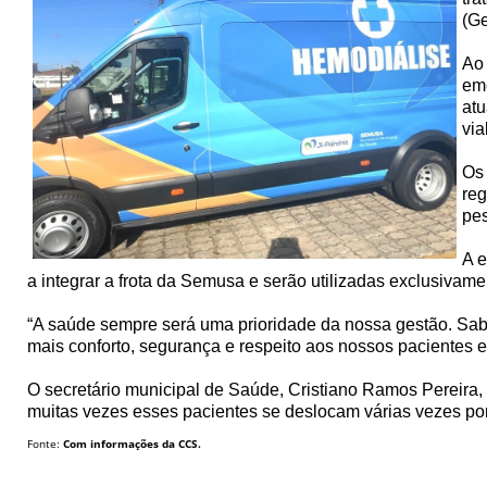
(Ge
Ao 
eme
atu
via
Os 
reg
pes
A e
a integrar a frota da Semusa e serão utilizadas exclusivame
“A saúde sempre será uma prioridade da nossa gestão. Sab
mais conforto, segurança e respeito aos nossos pacientes e 
O secretário municipal de Saúde, Cristiano Ramos Pereira,
muitas vezes esses pacientes se deslocam várias vezes po
Fonte:
Com informações da CCS.