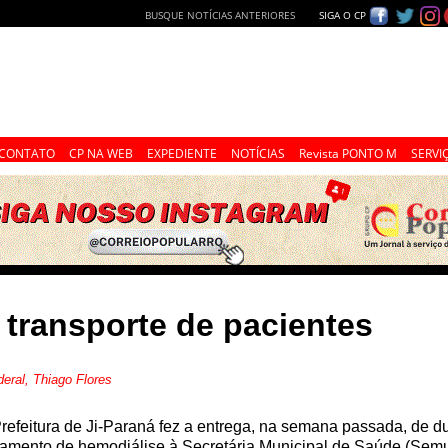
BUSQUE NOTÍCIAS ANTERIORES
SIGA O CP
CONTATO
CP NA WEB
EXPEDIENTE
NOTÍCIAS
Revista PONTO M
SERVI
 transporte de pacientes
eral, Thiago Flores
refeitura de Ji-Paraná fez a entrega, na semana passada, de d
tamento de hemodiálise à Secretária Municipal de Saúde (Semu