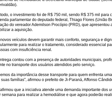
rivaldão).
todo, o investimento foi de R$ 750 mil, sendo R$ 375 mil para 
nda parlamentar do deputado federal, Thiago Flores (União Br
ação do vereador Ademilson Procópio (PRD), que apresentou a 
bilizar a aquisição.
novos veículos devem garantir mais conforto, segurança e dig
ularmente para realizar o tratamento, considerado essencial p
soas com insuficiência renal.
ntrega contou com a presença de autoridades municipais, profi
nte no transporte dos usuários atendidos pelo serviço.
emos da importância desse transporte para quem enfrenta uma 
suas famílias”, afirmou o prefeito de Ji-Paraná, Affonso Cândid
 afirmou que a iniciativa atende uma demanda importante dos u
r semana para realizar a hemodiálise e que agora poderão rea