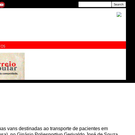
ÇOS
uas vans destinadas ao transporte de pacientes em
sa), no Ginásio Poliesportivo Gerivaldo José de Souza