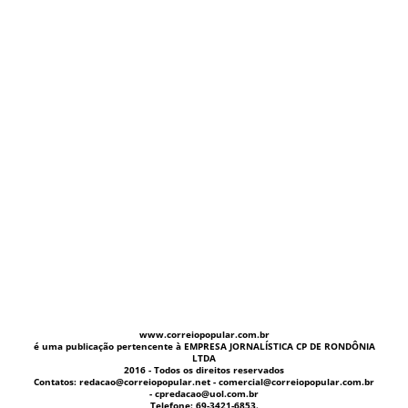
www.correiopopular.com.br
é uma publicação pertencente à EMPRESA JORNALÍSTICA CP DE RONDÔNIA
LTDA
2016 - Todos os direitos reservados
Contatos: redacao@correiopopular.net - comercial@correiopopular.com.br
- cpredacao@uol.com.br
Telefone: 69-3421-6853.