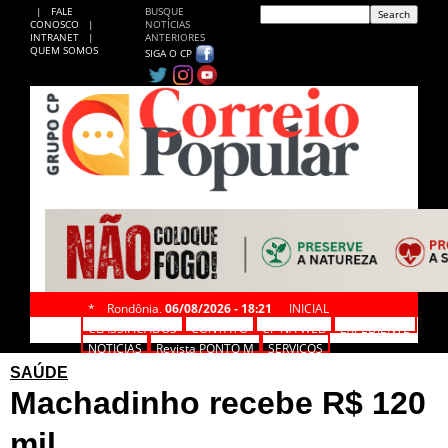
|
FALE
BUSQUE
CONOSCO
|
NOTÍCIAS
INTRANET
|
ANTERIORES
QUEM SOMOS
SIGA O CP
*
Rondônia,
06/08/2026 - 18:21
INICIAL
CLASSIFICADOS
CONTATO
CP NA WEB
EXPEDIENTE
NOTÍCIAS
Revista PONTO M
SERVIÇOS
SAÚDE
Machadinho recebe R$ 120
mil