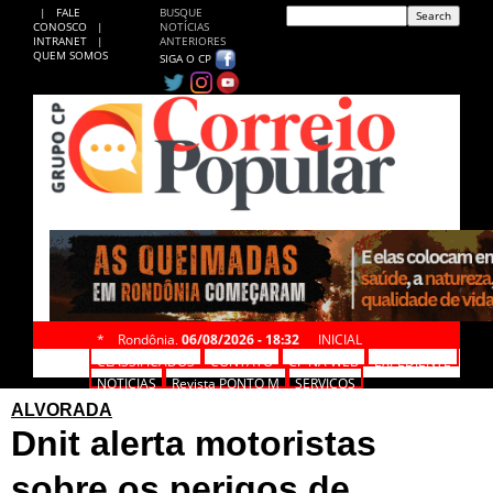
|
FALE
BUSQUE
CONOSCO
|
NOTÍCIAS
INTRANET
|
ANTERIORES
QUEM SOMOS
SIGA O CP
*
Rondônia,
06/08/2026 - 18:32
INICIAL
CLASSIFICADOS
CONTATO
CP NA WEB
EXPEDIENTE
NOTÍCIAS
Revista PONTO M
SERVIÇOS
ALVORADA
Dnit alerta motoristas
sobre os perigos de