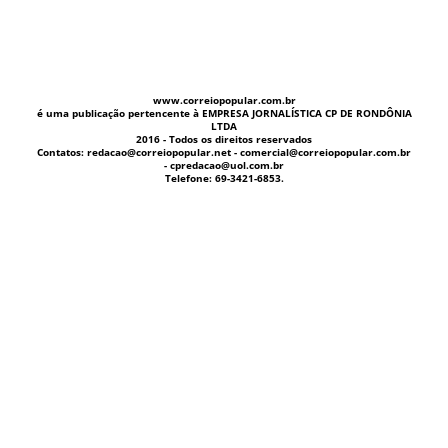
www.correiopopular.com.br
é uma publicação pertencente à EMPRESA JORNALÍSTICA CP DE RONDÔNIA
LTDA
2016 - Todos os direitos reservados
Contatos: redacao@correiopopular.net - comercial@correiopopular.com.br
- cpredacao@uol.com.br
Telefone: 69-3421-6853.