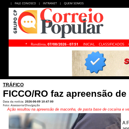
|
FALE CONOSCO
|
INTRANET
|
QUEM SOMOS
*
Rondônia,
07/08/2026 - 07:51
INICIAL
CLASSIFICADOS
TRÁFICO
FICCO/RO faz apreensão de 
Data da notícia:
2026-06-09 10:47:00
Foto:
Assessoria/Divulgação
Ação resultou na apreensão de maconha, de pasta base de cocaína e veíc
A 
apr