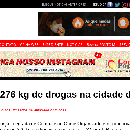
BUSQUE NOTÍCIAS ANTERIORES
SIGA O CP
CONTATO
CP NA WEB
EXPEDIENTE
NOTÍCIAS
Revista PONTO M
SERVI
276 kg de drogas na cidade d
ulos utilizados na atividade criminosa
Força Integrada de Combate ao Crime Organizado em Rondônia
eendeu 276 kg de drogas, na quinta-feira (4), em Ji-Paraná.