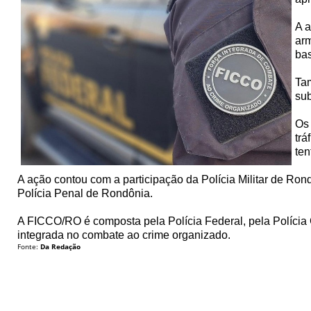
A a
arm
bas
Tam
sub
Os 
trá
ten
A ação contou com a participação da Polícia Militar de Ron
Polícia Penal de Rondônia.
A FICCO/RO é composta pela Polícia Federal, pela Polícia Ci
integrada no combate ao crime organizado.
Fonte:
Da Redação