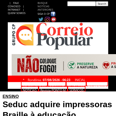
|
FALE
BUSQUE
CONOSCO
|
NOTÍCIAS
INTRANET
|
ANTERIORES
QUEM SOMOS
SIGA O CP
*
Rondônia,
07/08/2026 - 06:23
INICIAL
CLASSIFICADOS
CONTATO
CP NA WEB
EXPEDIENTE
NOTÍCIAS
Revista PONTO M
SERVIÇOS
ENSINO
Seduc adquire impressoras
Braille à educação