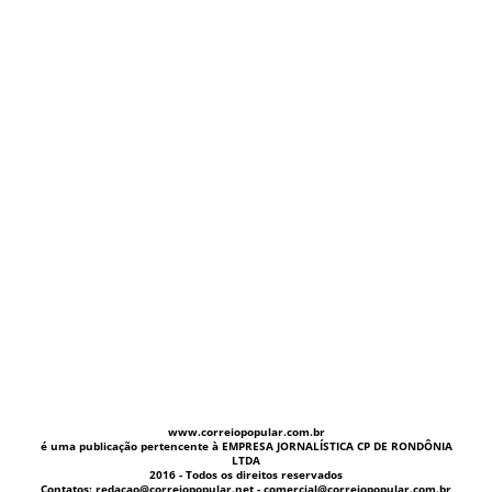
www.correiopopular.com.br
é uma publicação pertencente à EMPRESA JORNALÍSTICA CP DE RONDÔNIA
LTDA
2016 - Todos os direitos reservados
Contatos: redacao@correiopopular.net - comercial@correiopopular.com.br