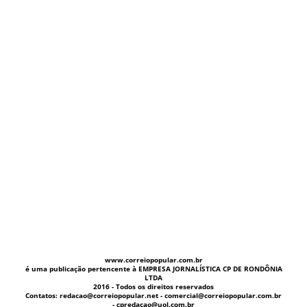
www.correiopopular.com.br
é uma publicação pertencente à EMPRESA JORNALÍSTICA CP DE RONDÔNIA
LTDA
2016 - Todos os direitos reservados
Contatos: redacao@correiopopular.net - comercial@correiopopular.com.br
- cpredacao@uol.com.br