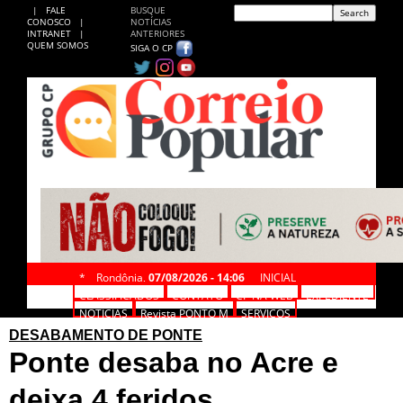
|
FALE
BUSQUE
CONOSCO
|
NOTÍCIAS
INTRANET
|
ANTERIORES
QUEM SOMOS
SIGA O CP
*
Rondônia,
07/08/2026 - 14:06
INICIAL
CLASSIFICADOS
CONTATO
CP NA WEB
EXPEDIENTE
NOTÍCIAS
Revista PONTO M
SERVIÇOS
DESABAMENTO DE PONTE
Ponte desaba no Acre e
deixa 4 feridos