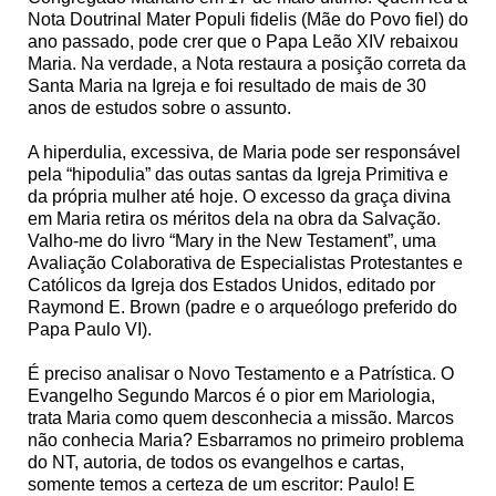
Nota Doutrinal Mater Populi fidelis (Mãe do Povo fiel) do
ano passado, pode crer que o Papa Leão XIV rebaixou
Maria. Na verdade, a Nota restaura a posição correta da
Santa Maria na Igreja e foi resultado de mais de 30
anos de estudos sobre o assunto.
A hiperdulia, excessiva, de Maria pode ser responsável
pela “hipodulia” das outas santas da Igreja Primitiva e
da própria mulher até hoje. O excesso da graça divina
em Maria retira os méritos dela na obra da Salvação.
Valho-me do livro “Mary in the New Testament”, uma
Avaliação Colaborativa de Especialistas Protestantes e
Católicos da Igreja dos Estados Unidos, editado por
Raymond E. Brown (padre e o arqueólogo preferido do
Papa Paulo VI).
É preciso analisar o Novo Testamento e a Patrística. O
Evangelho Segundo Marcos é o pior em Mariologia,
trata Maria como quem desconhecia a missão. Marcos
não conhecia Maria? Esbarramos no primeiro problema
do NT, autoria, de todos os evangelhos e cartas,
somente temos a certeza de um escritor: Paulo! E