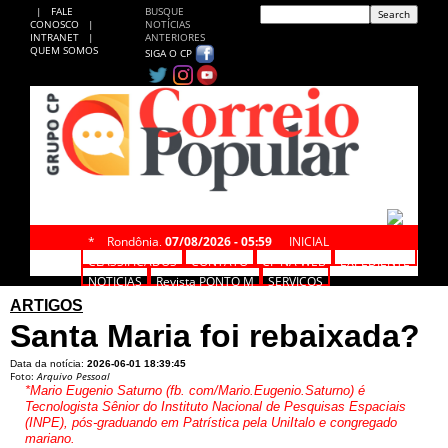
|
FALE
BUSQUE
CONOSCO
|
NOTÍCIAS
INTRANET
|
ANTERIORES
QUEM SOMOS
SIGA O CP
*
Rondônia,
07/08/2026 - 05:59
INICIAL
CLASSIFICADOS
CONTATO
CP NA WEB
EXPEDIENTE
NOTÍCIAS
Revista PONTO M
SERVIÇOS
ARTIGOS
Santa Maria foi rebaixada?
Data da notícia:
2026-06-01 18:39:45
Foto:
Arquivo Pessoal
*Mario Eugenio Saturno (fb. com/Mario.Eugenio.Saturno) é
Tecnologista Sênior do Instituto Nacional de Pesquisas Espaciais
(INPE), pós-graduando em Patrística pela UniItalo e congregado
mariano.