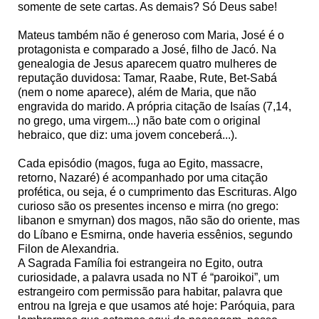
somente de sete cartas. As demais? Só Deus sabe!
Mateus também não é generoso com Maria, José é o
protagonista e comparado a José, filho de Jacó. Na
genealogia de Jesus aparecem quatro mulheres de
reputação duvidosa: Tamar, Raabe, Rute, Bet-Sabá
(nem o nome aparece), além de Maria, que não
engravida do marido. A própria citação de Isaías (7,14,
no grego, uma virgem...) não bate com o original
hebraico, que diz: uma jovem conceberá...).
Cada episódio (magos, fuga ao Egito, massacre,
retorno, Nazaré) é acompanhado por uma citação
profética, ou seja, é o cumprimento das Escrituras. Algo
curioso são os presentes incenso e mirra (no grego:
libanon e smyrnan) dos magos, não são do oriente, mas
do Líbano e Esmirna, onde haveria essênios, segundo
Filon de Alexandria.
A Sagrada Família foi estrangeira no Egito, outra
curiosidade, a palavra usada no NT é “paroikoi”, um
estrangeiro com permissão para habitar, palavra que
entrou na Igreja e que usamos até hoje: Paróquia, para