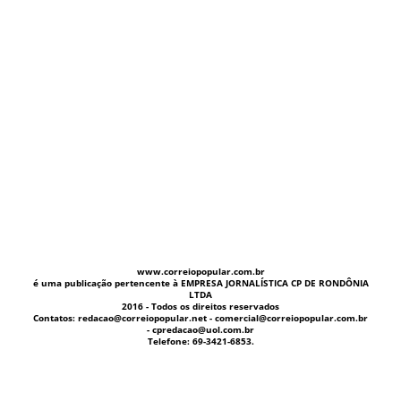
www.correiopopular.com.br
é uma publicação pertencente à EMPRESA JORNALÍSTICA CP DE RONDÔNIA
LTDA
2016 - Todos os direitos reservados
Contatos: redacao@correiopopular.net - comercial@correiopopular.com.br
- cpredacao@uol.com.br
Telefone: 69-3421-6853.