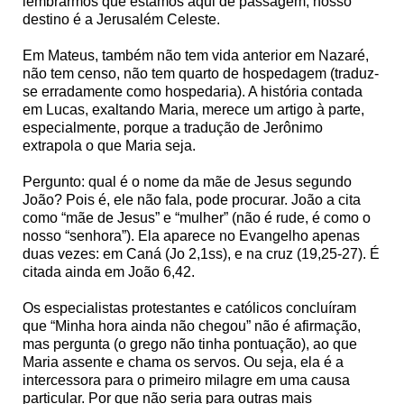
lembrarmos que estamos aqui de passagem, nosso
destino é a Jerusalém Celeste.
Em Mateus, também não tem vida anterior em Nazaré,
não tem censo, não tem quarto de hospedagem (traduz-
se erradamente como hospedaria). A história contada
em Lucas, exaltando Maria, merece um artigo à parte,
especialmente, porque a tradução de Jerônimo
extrapola o que Maria seja.
Pergunto: qual é o nome da mãe de Jesus segundo
João? Pois é, ele não fala, pode procurar. João a cita
como “mãe de Jesus” e “mulher” (não é rude, é como o
nosso “senhora”). Ela aparece no Evangelho apenas
duas vezes: em Caná (Jo 2,1ss), e na cruz (19,25-27). É
citada ainda em João 6,42.
Os especialistas protestantes e católicos concluíram
que “Minha hora ainda não chegou” não é afirmação,
mas pergunta (o grego não tinha pontuação), ao que
Maria assente e chama os servos. Ou seja, ela é a
intercessora para o primeiro milagre em uma causa
particular. Por que não seria para outras mais