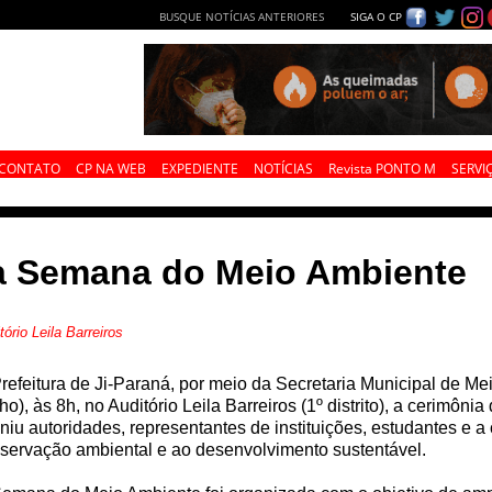
BUSQUE NOTÍCIAS ANTERIORES
SIGA O CP
CONTATO
CP NA WEB
EXPEDIENTE
NOTÍCIAS
Revista PONTO M
SERVI
 da Semana do Meio Ambiente
ório Leila Barreiros
refeitura de Ji-Paraná, por meio da Secretaria Municipal de Me
ho), às 8h, no Auditório Leila Barreiros (1º distrito), a cerim
niu autoridades, representantes de instituições, estudantes e 
servação ambiental e ao desenvolvimento sustentável.