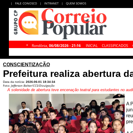
|
FALE CONOSCO
|
INTRANET
|
QUEM SOMOS
*
Rondônia,
06/08/2026 - 21:16
INICIAL
CLASSIFICADOS
CONSCIENTIZAÇÃO
Prefeitura realiza abertura
Data da notícia:
2026-06-01 18:34:34
Foto:
Jefferson Baltar/CCS/Divulgação
A solenidade de abertura teve encenação teatral para estudantes no audit
A P
jun
reu
pre