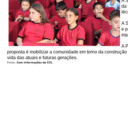
A S
da 
téc
A S
e 
equ
A P
proposta é mobilizar a comunidade em torno da construção 
vida das atuais e futuras gerações.
Fonte:
Com informações da CCS.