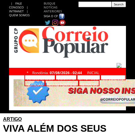
|
FALE
BUSQUE
CONOSCO
|
NOTÍCIAS
INTRANET
|
ANTERIORES
QUEM SOMOS
SIGA O CP
*
Rondônia,
07/08/2026 - 02:44
INICIAL
CLASSIFICADOS
CONTATO
CP NA WEB
EXPEDIENTE
NOTÍCIAS
Revista PONTO M
SERVIÇOS
ARTIGO
VIVA ALÉM DOS SEUS