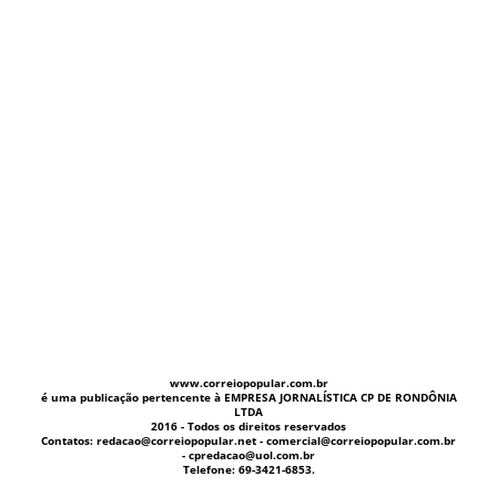
www.correiopopular.com.br
é uma publicação pertencente à EMPRESA JORNALÍSTICA CP DE RONDÔNIA
LTDA
2016 - Todos os direitos reservados
Contatos: redacao@correiopopular.net - comercial@correiopopular.com.br
- cpredacao@uol.com.br
Telefone: 69-3421-6853.