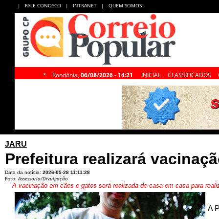
|
FALE CONOSCO
|
INTRANET
|
QUEM SOMOS
*
Rondônia,
06/08/2026 - 14:21
INICIAL
CLASSIFICADOS
JARU
Prefeitura realizará vacinaçã
Data da notícia:
2026-05-28 11:11:28
Foto:
Assessoria/Divulgação
A vacinação em cães e gatos será realizada de casa em casa para realiz
A P