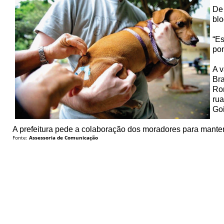
De 
blo
“Es
pon
A v
Bra
Ron
rua
Goi
A prefeitura pede a colaboração dos moradores para manter
Fonte:
Assessoria de Comunicação