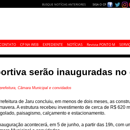
BUSQUE NOTÍCIAS ANTERIORES
SIGA O CP
CONTATO
CP NA WEB
EXPEDIENTE
NOTÍCIAS
Revista PONTO M
SERVI
ortiva serão inauguradas no 
prefeitura, Câmara Municipal e convidados
refeitura de Jaru concluiu, em menos de dois meses, as constr
mavera. A estrutura recebeu investimento de cerca de R$ 620 m
golado, paisagismo, calçamento e estacionamento.
nauguração acontecerá, em 5 de junho, a partir das 19h, com uma