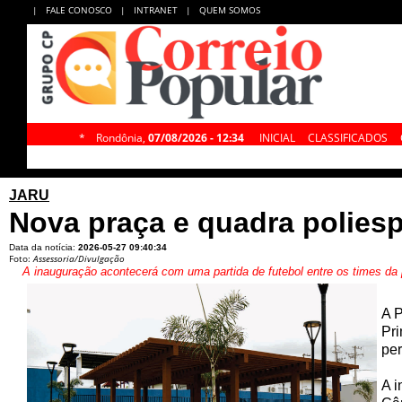
|
FALE CONOSCO
|
INTRANET
|
QUEM SOMOS
*
Rondônia,
07/08/2026 - 12:34
INICIAL
CLASSIFICADOS
JARU
Nova praça e quadra poliesp
Data da notícia:
2026-05-27 09:40:34
Foto:
Assessoria/Divulgação
A inauguração acontecerá com uma partida de futebol entre os times da 
A P
Pri
per
A i