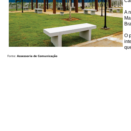
Câ
A n
Mar
Bra
O p
int
que
Fonte:
Assessoria de Comunicação