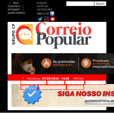
|
FALE
BUSQUE
CONOSCO
|
NOTÍCIAS
INTRANET
|
ANTERIORES
QUEM SOMOS
SIGA O CP
*
Rondônia,
07/08/2026 - 14:48
INICIAL
CLASSIFICADOS
CONTATO
CP NA WEB
EXPEDIENTE
NOTÍCIAS
Revista PONTO M
SERVIÇOS