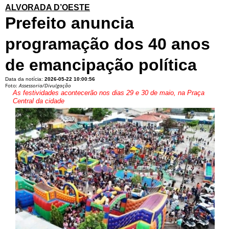
ALVORADA D’OESTE
Prefeito anuncia
programação dos 40 anos
de emancipação política
Data da notícia:
2026-05-22 10:00:56
Foto:
Assessoria/Divulgação
As festividades acontecerão nos dias 29 e 30 de maio, na Praça
Central da cidade