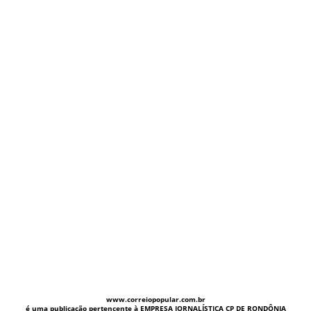
www.correiopopular.com.br
é uma publicação pertencente à EMPRESA JORNALÍSTICA CP DE RONDÔNIA