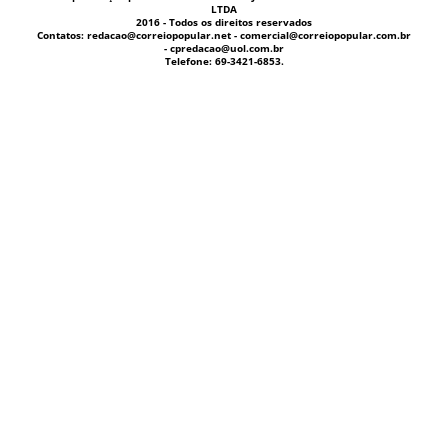
LTDA
2016 - Todos os direitos reservados
Contatos: redacao@correiopopular.net - comercial@correiopopular.com.br
- cpredacao@uol.com.br
Telefone: 69-3421-6853.