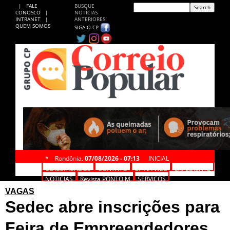
|
FALE
BUSQUE
CONOSCO
|
NOTÍCIAS
INTRANET
|
ANTERIORES
QUEM SOMOS
SIGA O CP
*
Rondônia,
07/08/2026 - 07:13
INICIAL
CLASSIFICADOS
CONTATO
CP NA WEB
EXPEDIENTE
NOTÍCIAS
Revista PONTO M
SERVIÇOS
VAGAS
Sedec abre inscrições para
Feira de Empreendedores