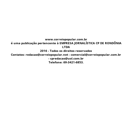
www.correiopopular.com.br
é uma publicação pertencente à EMPRESA JORNALÍSTICA CP DE RONDÔNIA
LTDA
2016 - Todos os direitos reservados
Contatos: redacao@correiopopular.net - comercial@correiopopular.com.br
- cpredacao@uol.com.br
Telefone: 69-3421-6853.