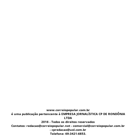
www.correiopopular.com.br
é uma publicação pertencente à EMPRESA JORNALÍSTICA CP DE RONDÔNIA
LTDA
2016 - Todos os direitos reservados
Contatos: redacao@correiopopular.net - comercial@correiopopular.com.br
- cpredacao@uol.com.br
Telefone: 69-3421-6853.