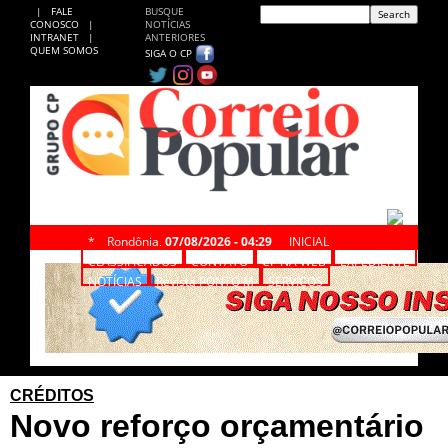
|
FALE
BUSQUE
CONOSCO
|
NOTÍCIAS
INTRANET
|
ANTERIORES
QUEM SOMOS
SIGA O CP
*
Rondônia,
07/08/2026 - 04:29
INICIAL
CLASSIFICADOS
CONTATO
CP NA WEB
EXPEDIENTE
NOTÍCIAS
Revista PONTO M
SERVIÇOS
CRÉDITOS
Novo reforço orçamentário