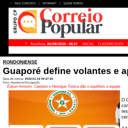
|
FALE CONOSCO
|
INTRANET
|
QUEM SOMOS
*
Rondônia,
06/08/2026 - 06:21
INICIAL
CLASSIFICADOS
RONDONIENSE
Guaporé define volantes e 
Data da notícia:
2026-01-14 09:37:45
Foto:
Assessoria/Divulgação
Édson Amorim, Caetano e Henrique Tiririca dão o equilíbrio à equipe
O G
com
res
cen