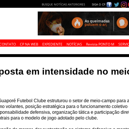
BUSQUE NOTÍCIAS ANTERIORES
SIGA O CP
CONTATO
CP NA WEB
EXPEDIENTE
NOTÍCIAS
Revista PONTO M
SERVI
aposta em intensidade no me
uaporé Futebol Clube estruturou o setor de meio-campo para a
o volantes, posição estratégica para o funcionamento coletivo
ponsabilidade defensiva, organização tática e participação di
trais para o modelo de jogo adotado pelo clube.