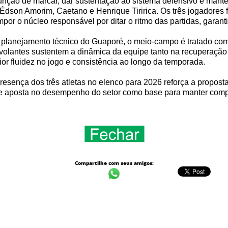
unção de marcar, dar sustentação ao sistema defensivo e mante
Édson Amorim, Caetano e Henrique Tiririca. Os três jogadore
por o núcleo responsável por ditar o ritmo das partidas, garanti
planejamento técnico do Guaporé, o meio-campo é tratado como
volantes sustentem a dinâmica da equipe tanto na recuperação 
or fluidez no jogo e consistência ao longo da temporada.
resença dos três atletas no elenco para 2026 reforça a propos
ube aposta no desempenho do setor como base para manter comp
Compartilhe com seus amigos: