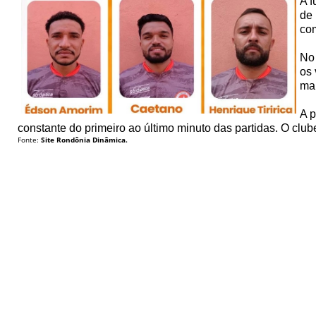
A f
de 
com
No 
os 
mai
A p
constante do primeiro ao último minuto das partidas. O cl
Fonte:
Site Rondônia Dinâmica.