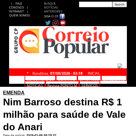
|
FALE
BUSQUE
CONOSCO
|
NOTÍCIAS
INTRANET
|
ANTERIORES
QUEM SOMOS
SIGA O CP
*
Rondônia,
07/08/2026 - 03:18
INICIAL
CLASSIFICADOS
CONTATO
CP NA WEB
EXPEDIENTE
NOTÍCIAS
Revista PONTO M
SERVIÇOS
EMENDA
Nim Barroso destina R$ 1
milhão para saúde de Vale
do Anari
Data da notícia:
2026-01-06 09:29:37