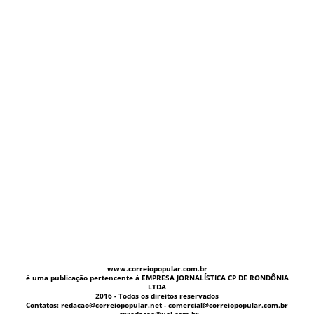
www.correiopopular.com.br
é uma publicação pertencente à EMPRESA JORNALÍSTICA CP DE RONDÔNIA
LTDA
2016 - Todos os direitos reservados
Contatos: redacao@correiopopular.net - comercial@correiopopular.com.br