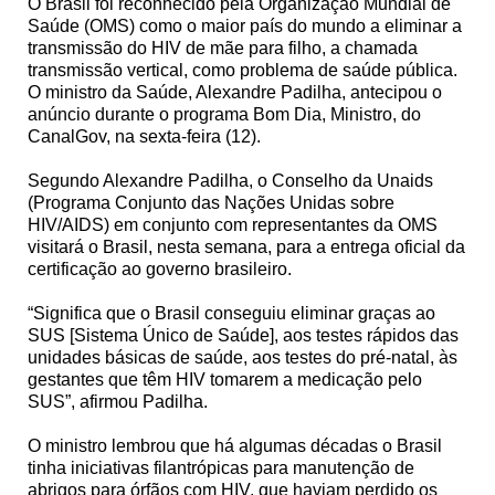
O Brasil foi reconhecido pela Organização Mundial de
Saúde (OMS) como o maior país do mundo a eliminar a
transmissão do HIV de mãe para filho, a chamada
transmissão vertical, como problema de saúde pública.
O ministro da Saúde, Alexandre Padilha, antecipou o
anúncio durante o programa Bom Dia, Ministro, do
CanalGov, na sexta-feira (12).
Segundo Alexandre Padilha, o Conselho da Unaids
(Programa Conjunto das Nações Unidas sobre
HIV/AIDS) em conjunto com representantes da OMS
visitará o Brasil, nesta semana, para a entrega oficial da
certificação ao governo brasileiro.
“Significa que o Brasil conseguiu eliminar graças ao
SUS [Sistema Único de Saúde], aos testes rápidos das
unidades básicas de saúde, aos testes do pré-natal, às
gestantes que têm HIV tomarem a medicação pelo
SUS”, afirmou Padilha.
O ministro lembrou que há algumas décadas o Brasil
tinha iniciativas filantrópicas para manutenção de
abrigos para órfãos com HIV, que haviam perdido os