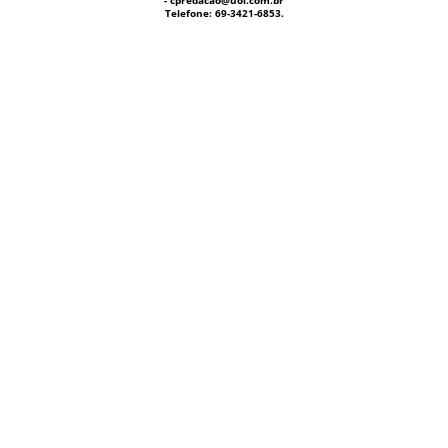
- cpredacao@uol.com.br
Telefone: 69-3421-6853.