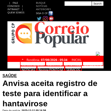
|
FALE
BUSQUE
CONOSCO
|
NOTÍCIAS
INTRANET
|
ANTERIORES
QUEM SOMOS
SIGA O CP
*
Rondônia,
07/08/2026 - 05:34
INICIAL
CLASSIFICADOS
CONTATO
CP NA WEB
EXPEDIENTE
NOTÍCIAS
Revista PONTO M
SERVIÇOS
SAÚDE
Anvisa aceita registro de
teste para identificar a
hantavirose
Data da notícia:
2025-12-12 09:16:58