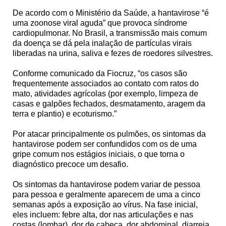
De acordo com o Ministério da Saúde, a hantavirose “é
uma zoonose viral aguda” que provoca síndrome
cardiopulmonar. No Brasil, a transmissão mais comum
da doença se dá pela inalação de partículas virais
liberadas na urina, saliva e fezes de roedores silvestres.
Conforme comunicado da Fiocruz, “os casos são
frequentemente associados ao contato com ratos do
mato, atividades agrícolas (por exemplo, limpeza de
casas e galpões fechados, desmatamento, aragem da
terra e plantio) e ecoturismo.”
Por atacar principalmente os pulmões, os sintomas da
hantavirose podem ser confundidos com os de uma
gripe comum nos estágios iniciais, o que torna o
diagnóstico precoce um desafio.
Os sintomas da hantavirose podem variar de pessoa
para pessoa e geralmente aparecem de uma a cinco
semanas após a exposição ao vírus. Na fase inicial,
eles incluem: febre alta, dor nas articulações e nas
costas (lombar), dor de cabeça, dor abdominal, diarreia,