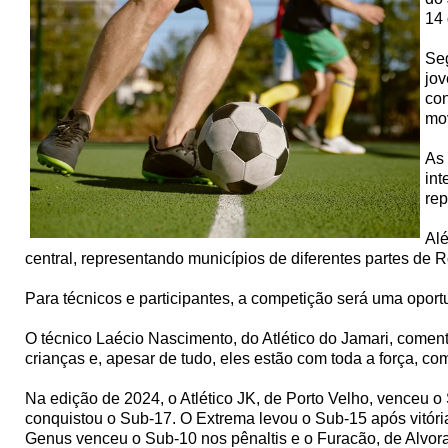
14 
Seg
jov
con
mov
As 
int
rep
Alé
central, representando municípios de diferentes partes de 
Para técnicos e participantes, a competição será uma oport
O técnico Laécio Nascimento, do Atlético do Jamari, coment
crianças e, apesar de tudo, eles estão com toda a força, c
Na edição de 2024, o Atlético JK, de Porto Velho, venceu o 
conquistou o Sub-17. O Extrema levou o Sub-15 após vitóri
Genus venceu o Sub-10 nos pênaltis e o Furacão, de Alvor