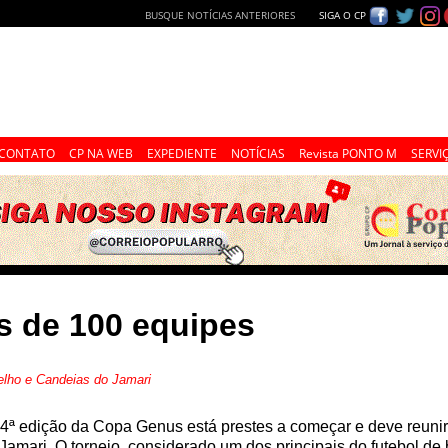
BUSQUE NOTÍCIAS ANTERIORES
SIGA O CP
CONTATO
CP NA WEB
EXPEDIENTE
NOTÍCIAS
Revista PONTO M
SERVI
s de 100 equipes
lho e Candeias do Jamari
4ª edição da Copa Genus está prestes a começar e deve reuni
Jamari. O torneio, considerado um dos principais do futebol d