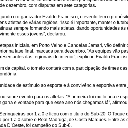
de dezembro, com disputas em sete categorias.
undo o organizador Evaldo Francisco, o evento tem o propósito 
ens atletas de várias regiões. “Isso é importante, manter o fut
tinuar sempre formando mais atletas, dando oportunidades às e
imente esses jovens”, declarou.
etapas iniciais, em Porto Velho e Candeias Jamari, vão defini
erior na fase final, marcada para dezembro. “As equipes vão pas
resentantes das regionais do interior”, explicou Evaldo Francis
m da capital, o torneio contará com a participação de times das
Rondônia.
unidade de estímulo ao esporte e à convivência esportiva entre 
ou sobre evento para os atletas. “A primeira foi muito boa e e
om garra e vontade para que esse ano nós chegamos lá”, afirmou
Seringueiras por 1 a 0 e ficou com o título do Sub-20. O Toque
a por 1 a 0 sobre o Real Madruga, de Costa Marques. Entre as
ada D’Oeste, foi campeão do Sub-8.