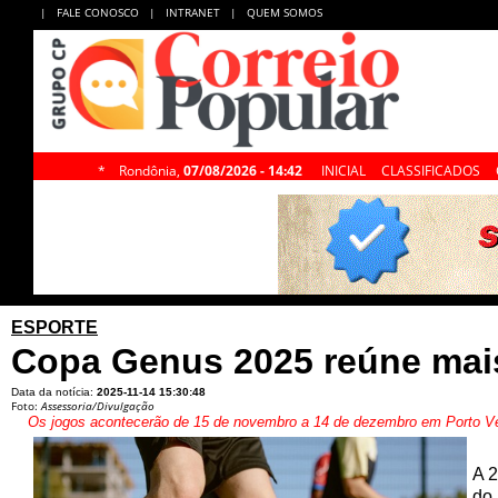
|
FALE CONOSCO
|
INTRANET
|
QUEM SOMOS
*
Rondônia,
07/08/2026 - 14:42
INICIAL
CLASSIFICADOS
ESPORTE
Copa Genus 2025 reúne mai
Data da notícia:
2025-11-14 15:30:48
Foto:
Assessoria/Divulgação
Os jogos acontecerão de 15 de novembro a 14 de dezembro em Porto Ve
A 2
do 