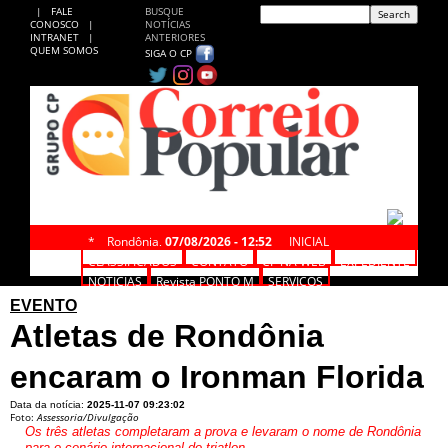
|
FALE
BUSQUE
CONOSCO
|
NOTÍCIAS
INTRANET
|
ANTERIORES
QUEM SOMOS
SIGA O CP
*
Rondônia,
07/08/2026 - 12:52
INICIAL
CLASSIFICADOS
CONTATO
CP NA WEB
EXPEDIENTE
NOTÍCIAS
Revista PONTO M
SERVIÇOS
EVENTO
Atletas de Rondônia
encaram o Ironman Florida
Data da notícia:
2025-11-07 09:23:02
Foto:
Assessoria/Divulgação
Os três atletas completaram a prova e levaram o nome de Rondônia
para o cenário internacional do triatlon