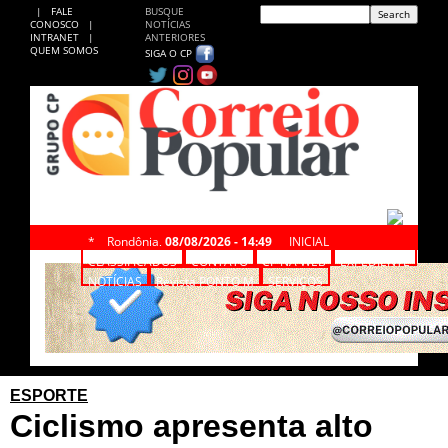
|
FALE
BUSQUE
CONOSCO
|
NOTÍCIAS
INTRANET
|
ANTERIORES
QUEM SOMOS
SIGA O CP
*
Rondônia,
08/08/2026 - 14:49
INICIAL
CLASSIFICADOS
CONTATO
CP NA WEB
EXPEDIENTE
NOTÍCIAS
Revista PONTO M
SERVIÇOS
ESPORTE
Ciclismo apresenta alto