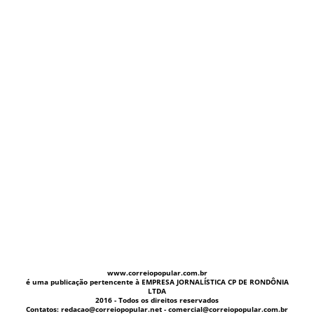
www.correiopopular.com.br
é uma publicação pertencente à EMPRESA JORNALÍSTICA CP DE RONDÔNIA
LTDA
2016 - Todos os direitos reservados
Contatos: redacao@correiopopular.net - comercial@correiopopular.com.br