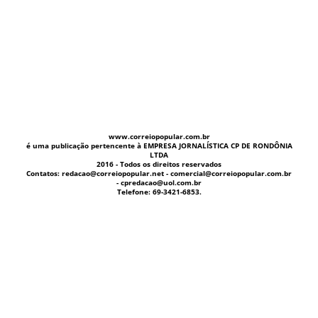
www.correiopopular.com.br
é uma publicação pertencente à EMPRESA JORNALÍSTICA CP DE RONDÔNIA
LTDA
2016 - Todos os direitos reservados
Contatos: redacao@correiopopular.net - comercial@correiopopular.com.br
- cpredacao@uol.com.br
Telefone: 69-3421-6853.