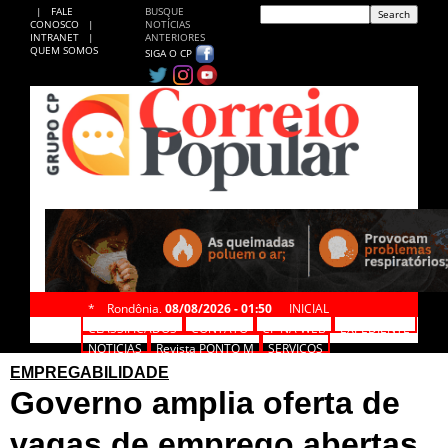
|
FALE
BUSQUE
CONOSCO
|
NOTÍCIAS
INTRANET
|
ANTERIORES
QUEM SOMOS
SIGA O CP
*
Rondônia,
08/08/2026 - 01:50
INICIAL
CLASSIFICADOS
CONTATO
CP NA WEB
EXPEDIENTE
NOTÍCIAS
Revista PONTO M
SERVIÇOS
EMPREGABILIDADE
Governo amplia oferta de
vagas de emprego abertas