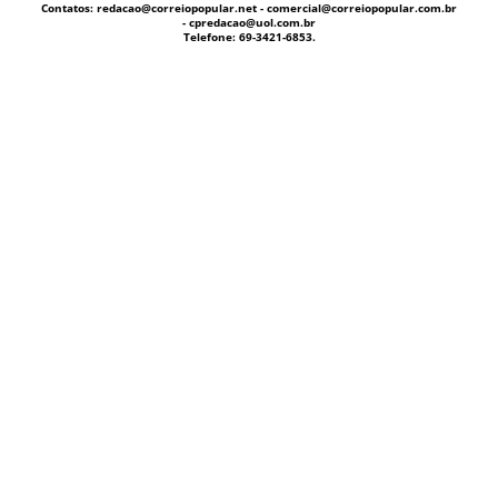
Contatos: redacao@correiopopular.net - comercial@correiopopular.com.br
- cpredacao@uol.com.br
Telefone: 69-3421-6853.