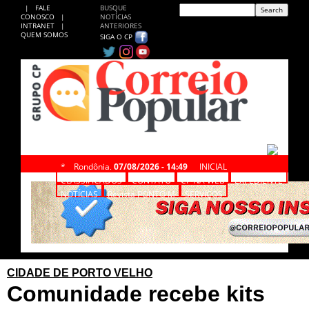
|
FALE
BUSQUE
CONOSCO
|
NOTÍCIAS
INTRANET
|
ANTERIORES
QUEM SOMOS
SIGA O CP
*
Rondônia,
07/08/2026 - 14:49
INICIAL
CLASSIFICADOS
CONTATO
CP NA WEB
EXPEDIENTE
NOTÍCIAS
Revista PONTO M
SERVIÇOS
CIDADE DE PORTO VELHO
Comunidade recebe kits