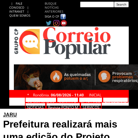
|
FALE
BUSQUE
CONOSCO
|
NOTÍCIAS
INTRANET
|
ANTERIORES
QUEM SOMOS
SIGA O CP
*
Rondônia,
06/08/2026 - 11:40
INICIAL
CLASSIFICADOS
CONTATO
CP NA WEB
EXPEDIENTE
NOTÍCIAS
Revista PONTO M
SERVIÇOS
JARU
Prefeitura realizará mais
uma edição do Projeto