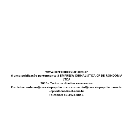
www.correiopopular.com.br
é uma publicação pertencente à EMPRESA JORNALÍSTICA CP DE RONDÔNIA
LTDA
2016 - Todos os direitos reservados
Contatos: redacao@correiopopular.net - comercial@correiopopular.com.br
- cpredacao@uol.com.br
Telefone: 69-3421-6853.