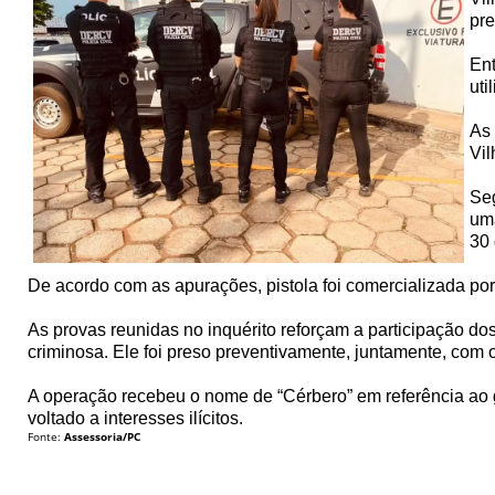
pre
Ent
uti
As 
Vil
Seg
uma
30
De acordo com as apurações, pistola foi comercializada po
As provas reunidas no inquérito reforçam a participação do
criminosa. Ele foi preso preventivamente, juntamente, com
A operação recebeu o nome de “Cérbero” em referência ao 
voltado a interesses ilícitos.
Fonte:
Assessoria/PC