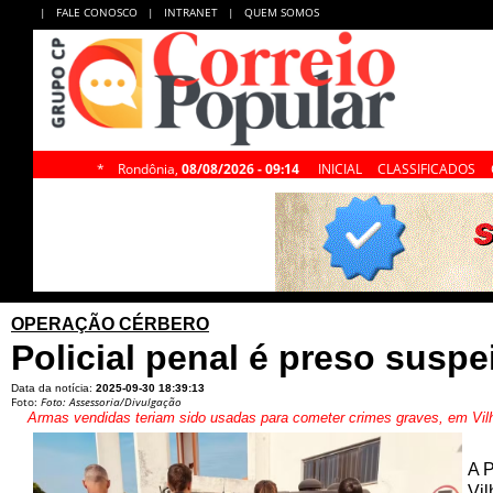
|
FALE CONOSCO
|
INTRANET
|
QUEM SOMOS
*
Rondônia,
08/08/2026 - 09:14
INICIAL
CLASSIFICADOS
OPERAÇÃO CÉRBERO
Policial penal é preso susp
Data da notícia:
2025-09-30 18:39:13
Foto:
Foto: Assessoria/Divulgação
Armas vendidas teriam sido usadas para cometer crimes graves, em Vilh
A P
Vil