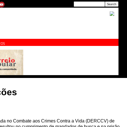
ÇOS
ções
lizada no Combate aos Crimes Contra a Vida (DERCCV) de
ue resultou no cumprimento de mandados de busca e na prisão