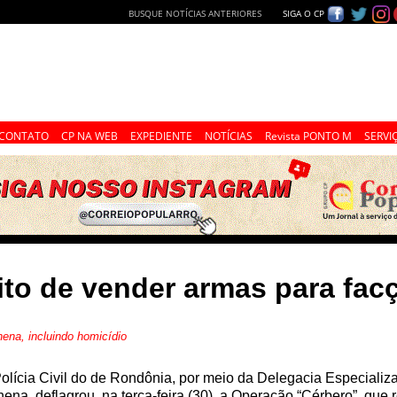
BUSQUE NOTÍCIAS ANTERIORES
SIGA O CP
CONTATO
CP NA WEB
EXPEDIENTE
NOTÍCIAS
Revista PONTO M
SERVI
eito de vender armas para fac
ena, incluindo homicídio
olícia Civil do de Rondônia, por meio da Delegacia Especia
hena, deflagrou, na terça-feira (30), a Operação “Cérbero”, q